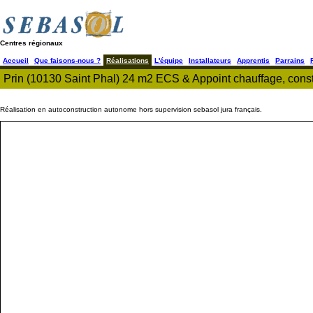
Centres régionaux
Accueil
Que faisons-nous ?
Réalisations
L'équipe
Installateurs
Apprentis
Parrains
Prin (10130 Saint Phal) 24 m2 ECS & Appoint chauffage, const
Réalisation en autoconstruction autonome hors supervision sebasol jura français.