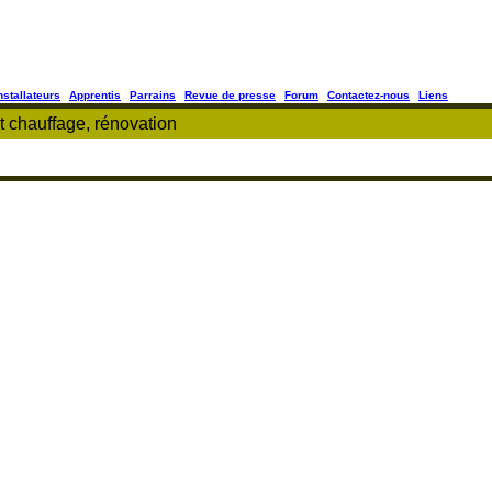
nstallateurs
Apprentis
Parrains
Revue de presse
Forum
Contactez-nous
Liens
 chauffage, rénovation