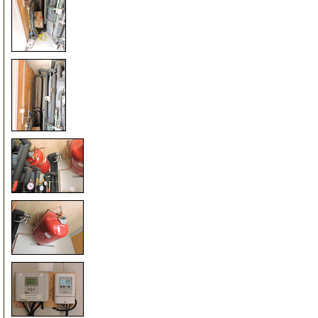
125
130
135
140
145