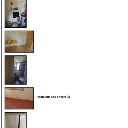
220
225
230
Radiateur pas encore là
235