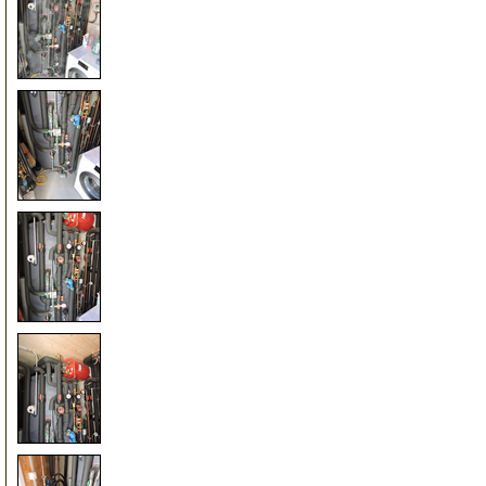
105
110
115
120