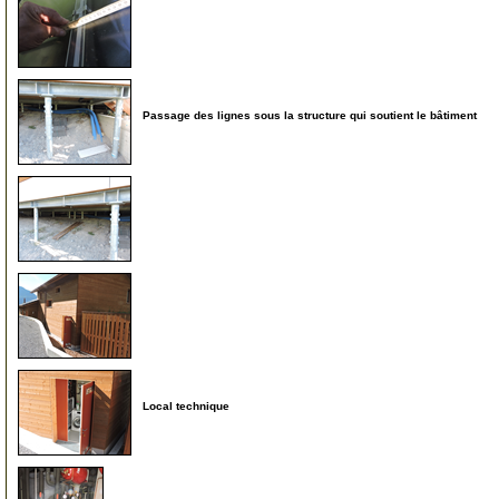
40
Passage des lignes sous la structure qui soutient le bâtiment
45
50
99
Local technique
100