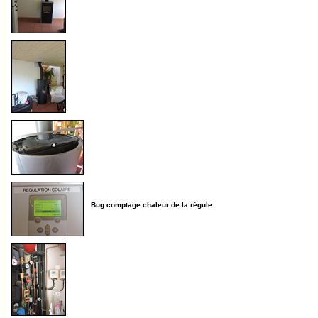
250
255
260
Bug comptage chaleur de la régule
985
993