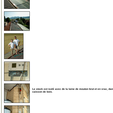
40
41
42
51
Le stock est isolé avec de la laine de mouton brut et en vrac, da
caisson de bois.
51