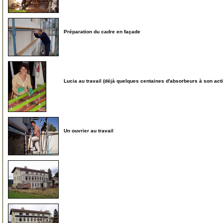
Préparation du cadre en façade
6
Lucia au travail (déjà quelques centaines d'absorbeurs à son acti
6
Un ouvrier au travail
7
8