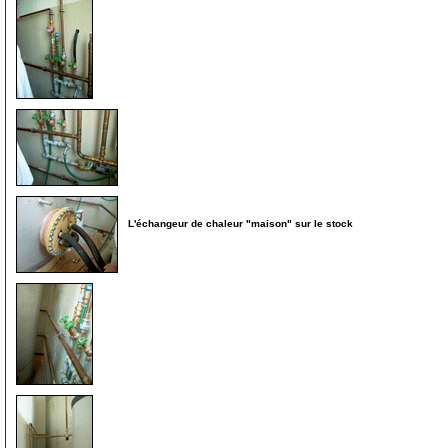
18
19
L'échangeur de chaleur "maison" sur le stock
20
20