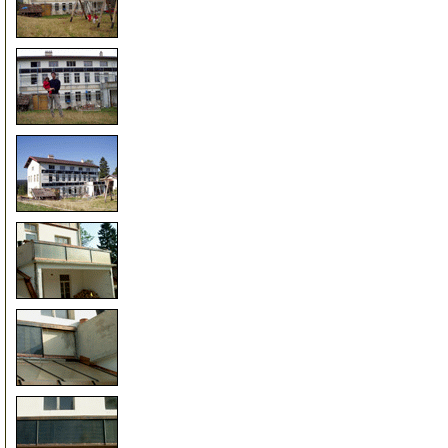
9
9
10
11
11
11