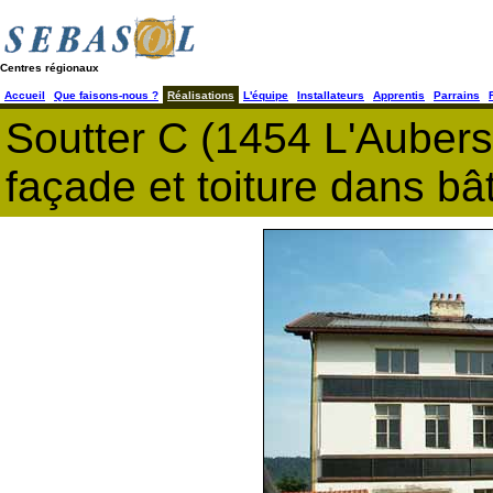
Centres régionaux
Accueil
Que faisons-nous ?
Réalisations
L'équipe
Installateurs
Apprentis
Parrains
Soutter C (1454 L'Auber
façade et toiture dans bâ