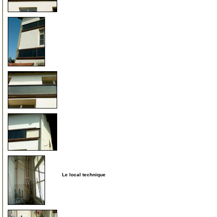
11
11
11
Le local technique
12