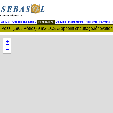
Centres régionaux
Accueil
Que faisons-nous ?
Réalisations
L'équipe
Installateurs
Apprentis
Parrains
Pozzi (1963 Vétroz) 9 m2 ECS & appoint chauffage,rénovation
+
−