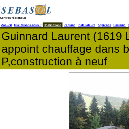
Centres régionaux
Accueil
Que faisons-nous ?
Réalisations
L'équipe
Installateurs
Apprentis
Parrains
Guinnard Laurent (1619
appoint chauffage dans b
P,construction à neuf