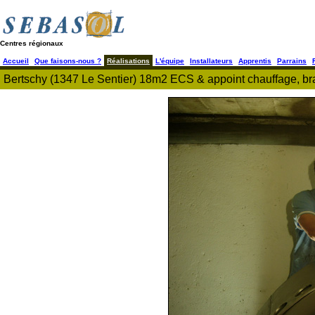
Centres régionaux
Accueil
Que faisons-nous ?
Réalisations
L'équipe
Installateurs
Apprentis
Parrains
Bertschy (1347 Le Sentier) 18m2 ECS & appoint chauffage, br