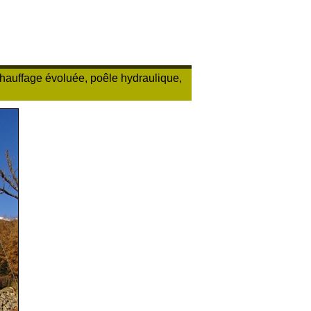
chauffage évoluée, poêle hydraulique,