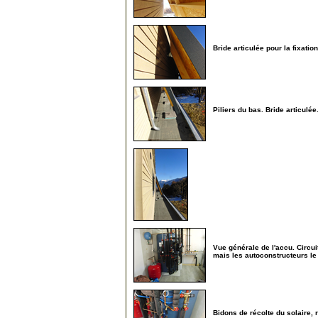
Bride articulée pour la fixation
50
Piliers du bas. Bride articulée
55
60
Vue générale de l'accu. Circuit
mais les autoconstructeurs le 
100
Bidons de récolte du solaire, 