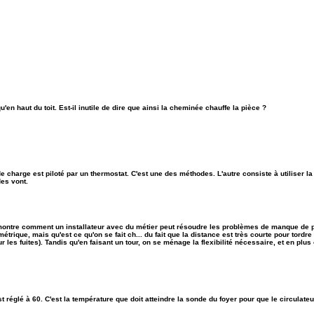
en haut du toit. Est-il inutile de dire que ainsi la cheminée chauffe la pièce ?
 charge est piloté par un thermostat. C'est une des méthodes. L'autre consiste à utiliser l
es vont.
montre comment un installateur avec du métier peut résoudre les problèmes de manque de pl
étrique, mais qu'est ce qu'on se fait ch... du fait que la distance est très courte pour tordre
r les fuites). Tandis qu'en faisant un tour, on se ménage la flexibilité nécessaire, et en plus 
st réglé à 60. C'est la température que doit atteindre la sonde du foyer pour que le circulate