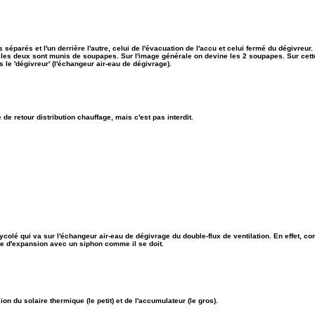
ts séparés et l'un derrière l'autre, celui de l'évacuation de l'accu et celui fermé du dégivreur.
s les deux sont munis de soupapes. Sur l'image générale on devine les 2 soupapes. Sur cette
 le 'dégivreur' (l'échangeur air-eau de dégivrage).
e de retour distribution chauffage, mais c'est pas interdit.
ycolé qui va sur l'échangeur air-eau de dégivrage du double-flux de ventilation. En effet, com
ase d'expansion avec un siphon comme il se doit.
on du solaire thermique (le petit) et de l'accumulateur (le gros).