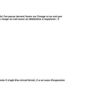
 Ici l'un passe devant l'autre sur l'image et on voit pas
 image on voit aussi un débitmètre à impulsion : il
me il s'agit d'un circuit fermé, il a un vase d'espansion