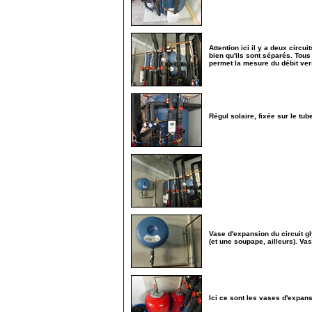
105
Attention ici il y a deux circui
bien qu'ils sont séparés. Tou
permet la mesure du débit vers
115
Régul solaire, fixée sur le tub
120
125
Vase d'expansion du circuit gl
(et une soupape, ailleurs). V
130
Ici ce sont les vases d'expansi
135