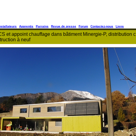
nstallateurs
Apprentis
Parrains
Revue de presse
Forum
Contactez-nous
Liens
 et appoint chauffage dans bâtiment Minergie-P, distribution 
truction à neuf