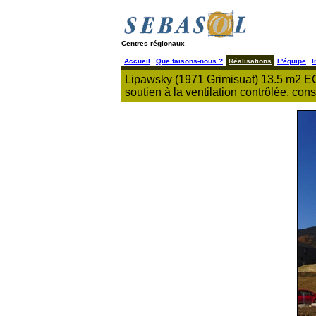
Centres régionaux
Accueil
Que faisons-nous ?
Réalisations
L'équipe
I
Lipawsky (1971 Grimisuat) 13.5 m2 ECS
soutien à la ventilation contrôlée, cons