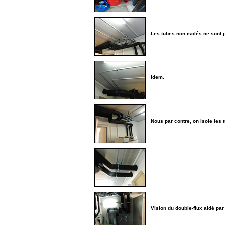
Les tubes non isolés ne sont p
140
Idem.
145
Nous par contre, on isole les 
150
155
Vision du double-flux aidé par 
200