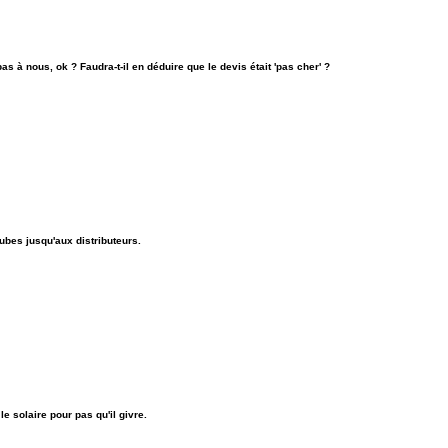
as à nous, ok ? Faudra-t-il en déduire que le devis était 'pas cher' ?
tubes jusqu'aux distributeurs.
le solaire pour pas qu'il givre.