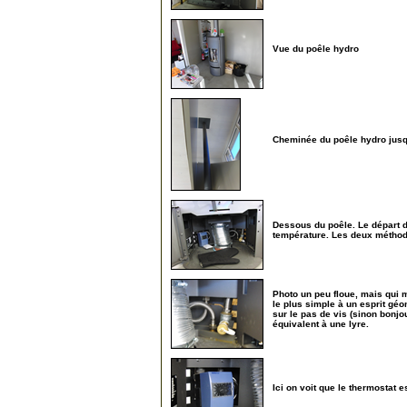
Vue du poêle hydro
250
Cheminée du poêle hydro jusqu'
255
Dessous du poêle. Le départ de
température. Les deux méthod
260
Photo un peu floue, mais qui 
le plus simple à un esprit géom
sur le pas de vis (sinon bonjou
équivalent à une lyre.
265
Ici on voit que le thermostat e
270