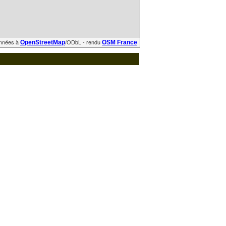
nnées à
/ODbL - rendu
OpenStreetMap
OSM France