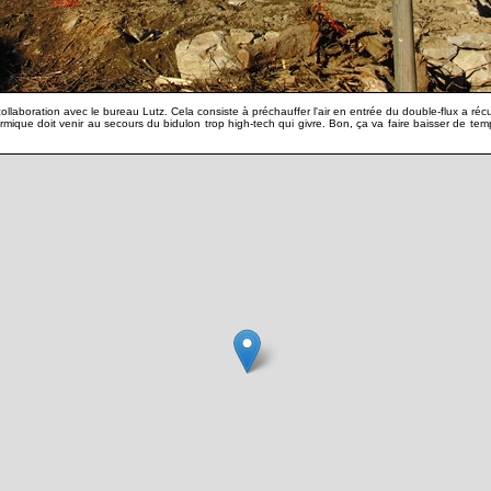
laboration avec le bureau Lutz. Cela consiste à préchauffer l'air en entrée du double-flux a récup
mique doit venir au secours du bidulon trop high-tech qui givre. Bon, ça va faire baisser de te