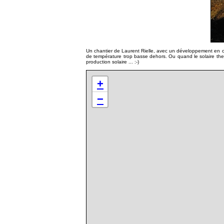
Un chantier de Laurent Rielle, avec un développement en col
de température trop basse dehors. Ou quand le solaire ther
production solaire ... :-)
+
−