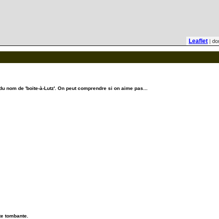
| do
Leaflet
 du nom de 'boite-à-Lutz'. On peut comprendre si on aime pas...
te tombante.