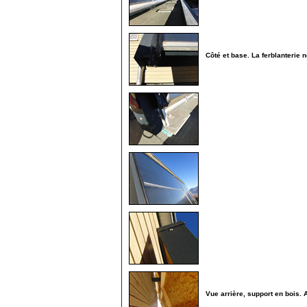
20
Côté et base. La ferblanterie n
25
30
35
40
Vue arrière, support en bois. A
45