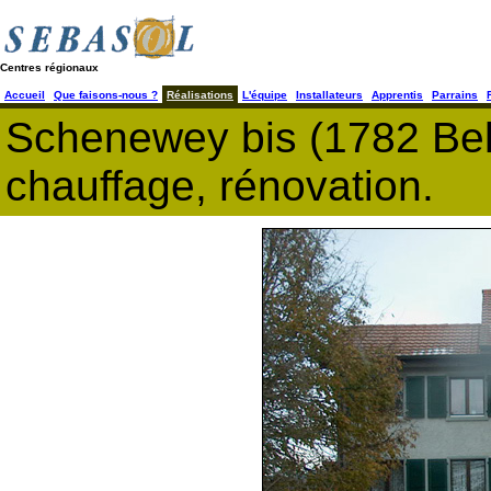
Centres régionaux
Accueil
Que faisons-nous ?
Réalisations
L'équipe
Installateurs
Apprentis
Parrains
Schenewey bis (1782 Bel
chauffage, rénovation.