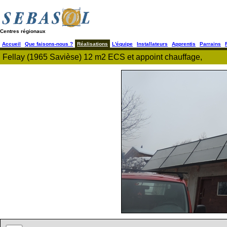
Centres régionaux
Accueil
Que faisons-nous ?
Réalisations
L'équipe
Installateurs
Apprentis
Parrains
Fellay (1965 Savièse) 12 m2 ECS et appoint chauffage,